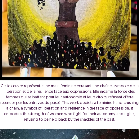
Cette œuvre représente une main féminine écrasant une chaîne, symbole de la
libération et de la résilience face aux oppressions. Elle incarne la force des
femmes qui se battent pour leur autonomie et leurs droits, refusant d’être
retenues par les entraves du passé. This work depicts a feminine hand crushing
a chain, a symbol of liberation and resilience in the face of oppression. It
embodies the strength of women who fight for their autonomy and rights,
refusing to be held back by the shackles of the past.