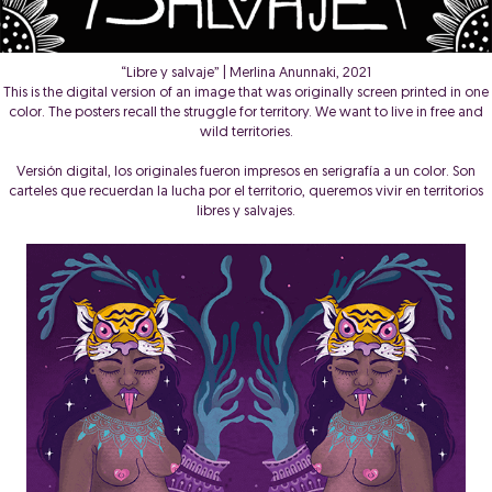
“Libre y salvaje” | Merlina Anunnaki, 2021
This is the digital version of an image that was originally screen printed in one
color. The posters recall the struggle for territory. We want to live in free and
wild territories.
Versión digital, los originales fueron impresos en serigrafía a un color. Son
carteles que recuerdan la lucha por el territorio, queremos vivir en territorios
libres y salvajes.